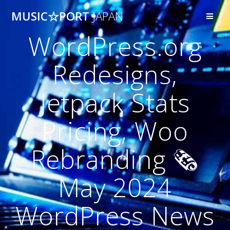
コ
MUSIC☆PORT
JAPAN
ン
テ
WordPress.org
ン
ツ
へ
Redesigns,
ス
キ
Jetpack Stats
ッ
プ
Pricing, Woo
Rebranding 🗞️
May 2024
WordPress News