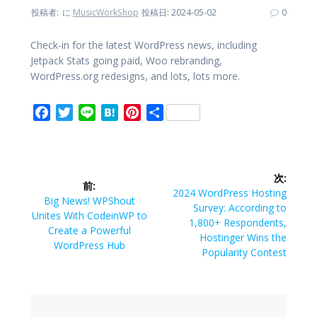
投稿者:
に
MusicWorkShop
投稿日: 2024-05-02
0
Check-in for the latest WordPress news, including
Jetpack Stats going paid, Woo rebranding,
WordPress.org redesigns, and lots, lots more.
F
T
L
H
P
共
a
w
i
a
i
有
c
i
n
t
n
投
e
t
e
e
t
次:
b
t
n
e
前:
稿
次
2024 WordPress Hosting
o
e
a
r
前
Big News! WPShout
の
Survey: According to
o
r
e
の
Unites With CodeinWP to
ナ
投
1,800+ Respondents,
投
Create a Powerful
k
s
稿:
Hostinger Wins the
稿:
WordPress Hub
t
ビ
Popularity Contest
ゲ