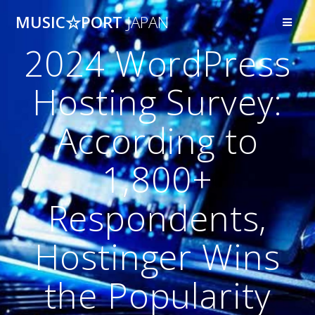
コ
MUSIC☆PORT
JAPAN
ン
テ
2024 WordPress
ン
ツ
へ
Hosting Survey:
ス
キ
According to
ッ
プ
1,800+
Respondents,
Hostinger Wins
the Popularity