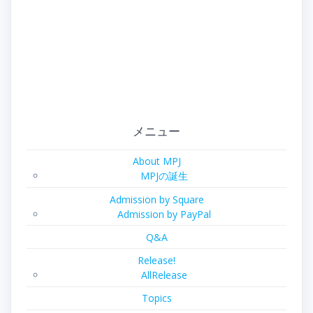
メニュー
About MPJ
MPJの誕生
Admission by Square
Admission by PayPal
Q&A
Release!
AllRelease
Topics