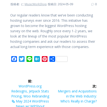
投稿者:
に
MusicWorkShop
投稿日: 2024-05-09
0
Our regular readers know that we’ve been conducting
hosting surveys ever since 2016. This initiative has
grown to become the biggest WordPress hosting
survey on the web. Roughly once every 1-2 years, we
look at the lineup of the most popular WordPress
hosting companies and ask our readers to assess their
actual long-term experience with those companies.
F
T
L
H
P
共
a
w
i
a
i
有
c
i
n
t
n
投
e
t
e
e
t
前:
b
t
n
e
稿
前
WordPress.org
次:
o
e
a
r
の
次
Redesigns, Jetpack Stats
Mergers and Acquisitions
o
r
e
ナ
投
の
Pricing, Woo Rebranding
in the Web Industry:
k
s
稿:
投
🗞️ May 2024 WordPress
Who’s Really in Charge?
t
稿:
News w/ WPShout