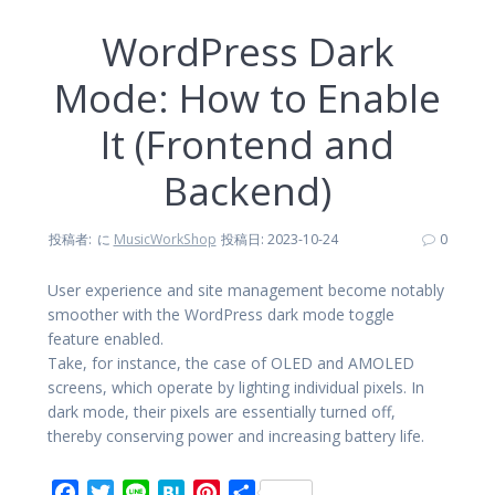
WordPress Dark
Mode: How to Enable
It (Frontend and
Backend)
投稿者:
に
MusicWorkShop
投稿日: 2023-10-24
0
User experience and site management become notably
smoother with the WordPress dark mode toggle
feature enabled.
Take, for instance, the case of OLED and AMOLED
screens, which operate by lighting individual pixels. In
dark mode, their pixels are essentially turned off,
thereby conserving power and increasing battery life.
F
T
L
H
P
共