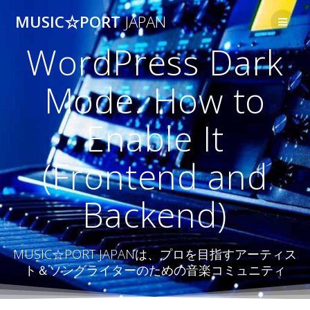
コ
MUSIC☆PORT
JAPAN
ン
テ
WordPress Dark
ン
ツ
へ
Mode: How to
ス
キ
Enable It
ッ
プ
(Frontend and
Backend)
MUSIC☆PORT JAPANは、プロを目指すアーティス
ト＆ソングライターのための音楽コミュニティ