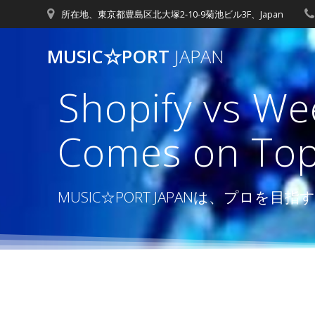
コ
所在地、東京都豊島区北大塚2-10-9菊池ビル3F、Japan
ン
テ
MUSIC☆PORT
JAPAN
ン
ツ
Shopify vs W
へ
ス
キ
Comes on Top
ッ
プ
MUSIC☆PORT JAPANは、プ