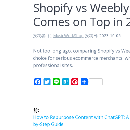
Shopify vs Weebl
Comes on Top in 
投稿者:
に
MusicWorkShop
投稿日: 2023-10-05
Not too long ago, comparing Shopify vs Weeb
choice for serious ecommerce merchants, whi
professional sites.
F
T
L
H
P
共
a
w
i
a
i
有
c
i
n
t
n
投
e
t
e
e
t
b
t
n
e
前:
稿
o
e
a
r
前
How to Repurpose Content with ChatGPT: A 
o
r
e
の
by-Step Guide