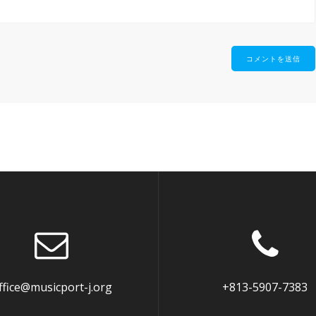
ffice@musicport-j.org
+813-5907-7383