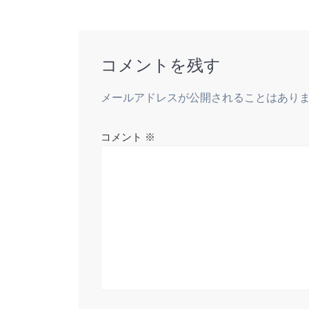
ナ
k
s
投
t
稿:
ビ
コメントを残す
ゲ
メールアドレスが公開されることはあり
ー
シ
コメント
※
ョ
ン