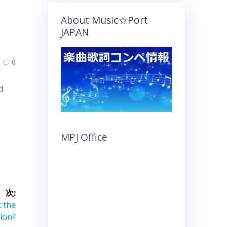
About Music☆Port
JAPAN
0
d
MPJ Office
次:
 the
ion?