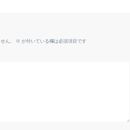
投
稿:
ません。
※
が付いている欄は必須項目です