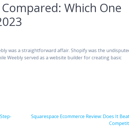
y Compared: Which One
2023
ly was a straightforward affair. Shopify was the undispute
le Weebly served as a website builder for creating basic
次
Step-
Squarespace Ecommerce Review: Does It Beat
の
Competit