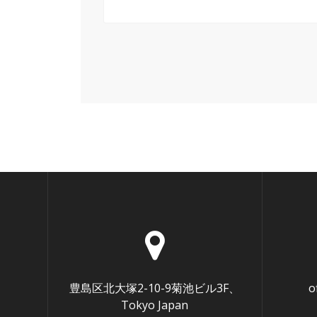
豊島区北大塚2-10-9菊池ビル3F、
o
Tokyo Japan