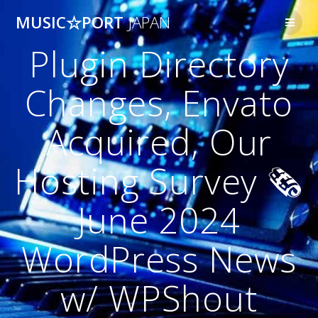
コ
MUSIC☆PORT
JAPAN
ン
テ
Plugin Directory
ン
ツ
へ
Changes, Envato
ス
キ
Acquired, Our
ッ
プ
Hosting Survey 🗞️
June 2024
WordPress News
w/ WPShout