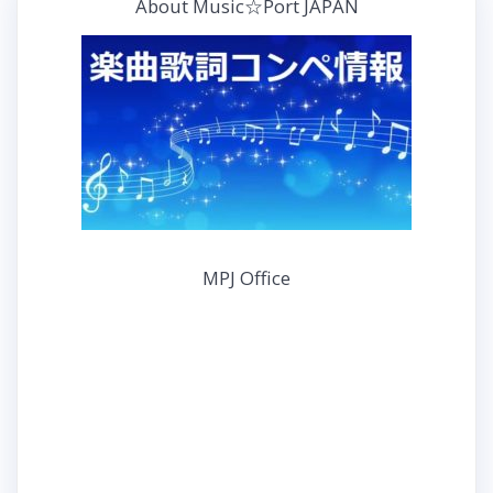
About Music☆Port JAPAN
MPJ Office