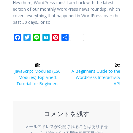
Hey there, WordPress fans! I am back with the latest
edition of our monthly WordPress news roundup, which
covers everything that happened in WordPress over the
past 30 days…or so.
F
T
L
H
P
共
a
w
i
a
i
有
c
i
n
t
n
投
e
t
e
e
t
前:
次:
b
t
n
e
稿
前
次
JavaScript Modules (ES6
A Beginner’s Guide to the
o
e
a
r
の
の
Modules) Explained:
WordPress Interactivity
o
r
e
ナ
投
投
Tutorial for Beginners
API
k
s
稿:
稿:
t
ビ
ゲ
コメントを残す
ー
メールアドレスが公開されることはありませ
ん。
※
が付いている欄は必須項目です