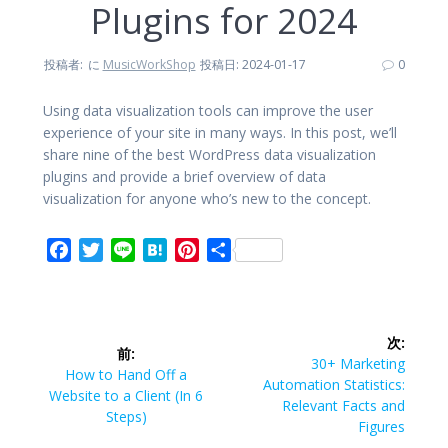
Plugins for 2024
投稿者:
に
MusicWorkShop
投稿日: 2024-01-17
0
Using data visualization tools can improve the user
experience of your site in many ways. In this post, we’ll
share nine of the best WordPress data visualization
plugins and provide a brief overview of data
visualization for anyone who’s new to the concept.
F
T
L
H
P
共
a
w
i
a
i
有
c
i
n
t
n
投
e
t
e
e
t
次:
b
t
n
e
前:
稿
次
30+ Marketing
o
e
a
r
前
How to Hand Off a
の
Automation Statistics:
o
r
e
の
Website to a Client (In 6
ナ
投
Relevant Facts and
投
Steps)
k
s
稿:
Figures
稿:
t