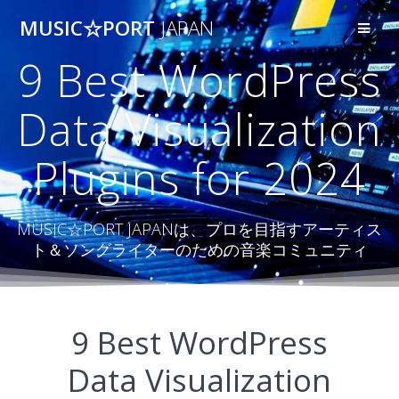
コ
MUSIC☆PORT
JAPAN
ン
テ
9 Best WordPress
ン
ツ
へ
Data Visualization
ス
キ
Plugins for 2024
ッ
プ
MUSIC☆PORT JAPANは、プロを目指すアーティス
ト＆ソングライターのための音楽コミュニティ
9 Best WordPress
Data Visualization