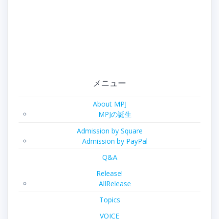
メニュー
About MPJ
MPJの誕生
Admission by Square
Admission by PayPal
Q&A
Release!
AllRelease
Topics
VOICE