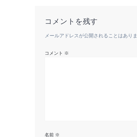
t
稿:
ビ
コメントを残す
ゲ
メールアドレスが公開されることはあり
ー
シ
コメント
※
ョ
ン
名前
※