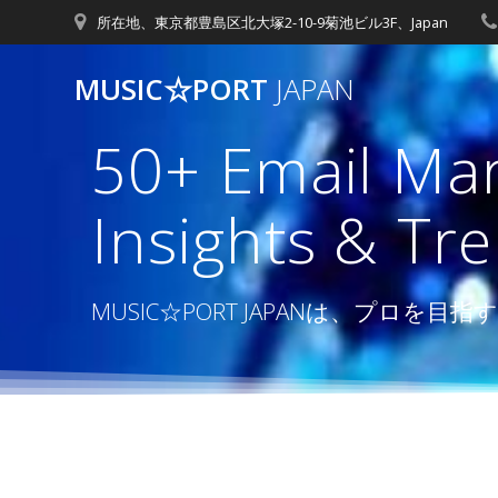
コ
所在地、東京都豊島区北大塚2-10-9菊池ビル3F、Japan
ン
テ
MUSIC☆PORT
JAPAN
ン
ツ
50+ Email Mark
へ
ス
キ
Insights & Tr
ッ
プ
MUSIC☆PORT JAPANは、プ