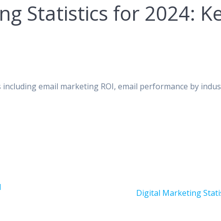
g Statistics for 2024: K
cs including email marketing ROI, email performance by indus
d
次
Digital Marketing Stati
の
投