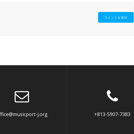
ffice@musicport-j.org
+813-5907-7383