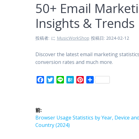
50+ Email Marketin
Insights & Trends
投稿者:
に
MusicWorkShop
投稿日: 2024-02-12
Discover the latest email marketing statisti
conversion rates and much more.
F
T
L
H
P
共
a
w
i
a
i
有
c
i
n
t
n
投
e
t
e
e
t
b
t
n
e
前:
稿
o
e
a
r
前
Browser Usage Statistics by Year, Device an
o
r
e
の
Country (2024)
ナ
k
s
投