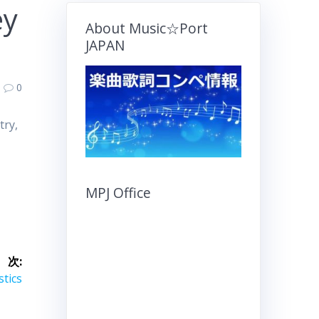
ey
About Music☆Port
JAPAN
0
try,
MPJ Office
次:
stics