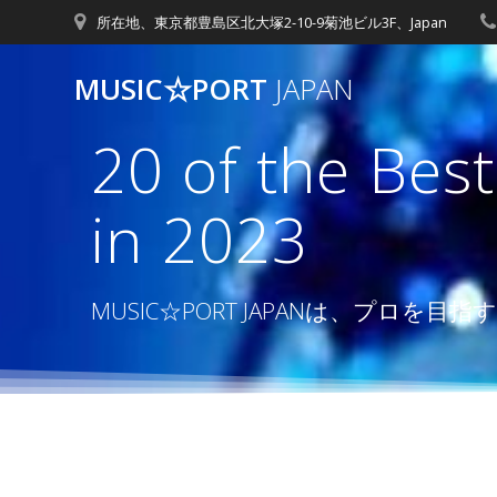
コ
所在地、東京都豊島区北大塚2-10-9菊池ビル3F、Japan
ン
テ
MUSIC☆PORT
JAPAN
ン
ツ
20 of the Bes
へ
ス
キ
in 2023
ッ
プ
MUSIC☆PORT JAPANは、プ