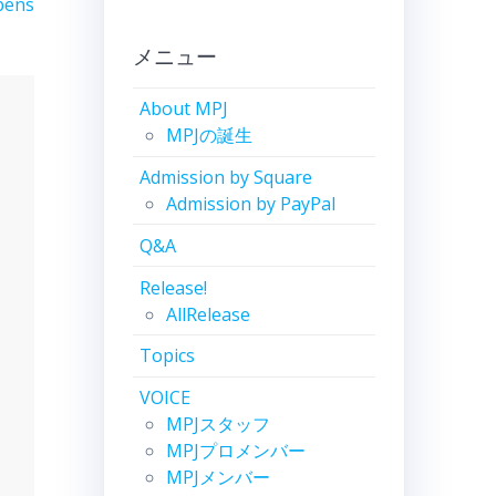
pens
メニュー
About MPJ
MPJの誕生
Admission by Square
Admission by PayPal
Q&A
Release!
AllRelease
Topics
VOICE
MPJスタッフ
MPJプロメンバー
MPJメンバー