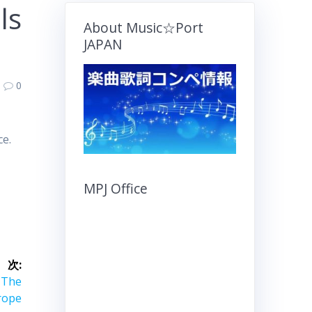
ls
About Music☆Port
JAPAN
0
ce.
MPJ Office
次:
 The
rope