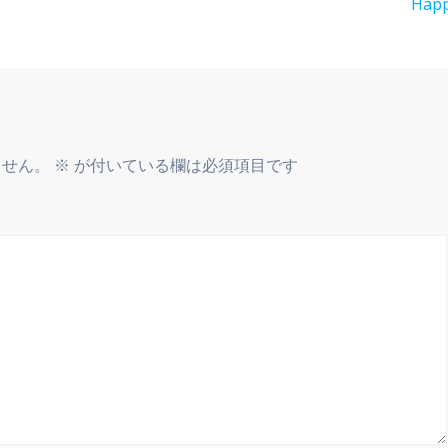
投
Hap
稿:
ません。
※
が付いている欄は必須項目です