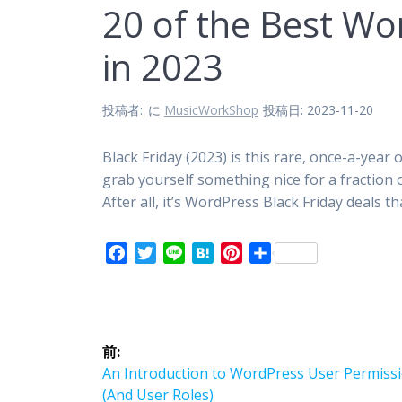
20 of the Best Wo
in 2023
投稿者:
に
MusicWorkShop
投稿日: 2023-11-20
Black Friday (2023) is this rare, once-a-yea
grab yourself something nice for a fraction o
After all, it’s WordPress Black Friday deals th
F
T
L
H
P
共
a
w
i
a
i
有
c
i
n
t
n
投
e
t
e
e
t
b
t
n
e
前:
稿
o
e
a
r
前
An Introduction to WordPress User Permiss
o
r
e
の
(And User Roles)