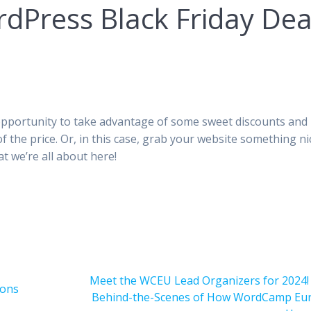
rdPress Black Friday Dea
r opportunity to take advantage of some sweet discounts and
f the price. Or, in this case, grab your website something ni
at we’re all about here!
次
Meet the WCEU Lead Organizers for 2024!
ions
の
Behind-the-Scenes of How WordCamp Eu