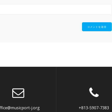
ffice@musicport-j.org
+813-5907-7383