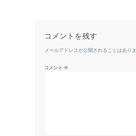
ナ
k
s
投
t
稿:
ビ
ゲ
コメントを残す
ー
メールアドレスが公開されることはあり
シ
コメント
※
ョ
ン