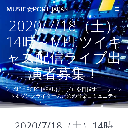
コ
MUSIC☆PORT
JAPAN
ン
テ
2020/7/18（土）
ン
ツ
へ
14時～MPJ.ツイキ
ス
キ
ャス配信ライブ出
ッ
プ
演者募集！
MUSIC☆PORT JAPANは、プロを目指すアーティス
ト＆ソングライターのための音楽コミュニティ
2020/7/18（土）14時