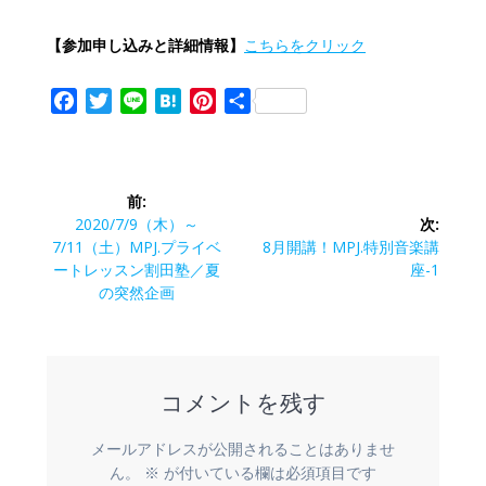
【参加申し込みと詳細情報】
こちらをクリック
F
T
L
H
P
共
a
w
i
a
i
有
c
i
n
t
n
投
e
t
e
e
t
前:
b
t
n
e
稿
前
2020/7/9（木）～
次:
o
e
a
r
の
次
7/11（土）MPJ.プライベ
8月開講！MPJ.特別音楽講
o
r
e
ナ
投
の
ートレッスン割田塾／夏
座-1
k
s
稿:
投
の突然企画
t
ビ
稿:
ゲ
コメントを残す
ー
シ
メールアドレスが公開されることはありませ
ん。
※
が付いている欄は必須項目です